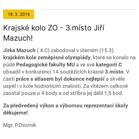
18. 3.
2016
Krajské kolo ZO - 3.místo Jiří
Mazuch!
Jirka Mazuch
( 4.C) zabodoval v úterním (15.3)
krajském kole zeměpisné olympiády
, které se konalo na
půdě
Pedagogické fakulty MU
a ve své
kategorii C
obsadil v konkurenci 14 soutěžících krásné
3.místo
.
V
části
práce s atlasem byl dokonce nejlepší
a skvěle
uspěl i v kole hodnotícím znalosti. Za vítězem celkově
zaostal pouze o 4 body a od stříbra jej dělil 1,5 bod.
Za předvedený výkon a výbornou reprezentaci školy
děkujeme!
.
Mgr. P.Dvorník