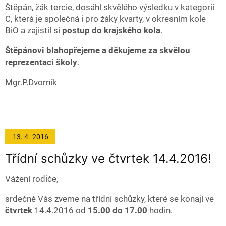
Štěpán, žák tercie, dosáhl skvělého výsledku v kategorii
C, která je společná i pro žáky kvarty, v okresním kole
BiO a zajistil si
postup do krajského kola
.
Štěpánovi blahopřejeme a děkujeme za skvělou
reprezentaci školy
.
Mgr.P.Dvorník
13. 4.
2016
Třídní schůzky ve čtvrtek 14.4.2016!
Vážení rodiče,
srdečně Vás zveme na třídní schůzky, které se konají ve
čtvrtek
14.4.2016 od
15.00 do 17.00
hodin.