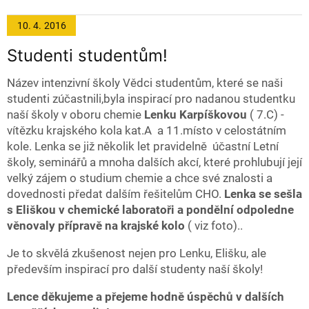
10. 4.
2016
Studenti studentům!
Název intenzivní školy Vědci studentům, které se naši
studenti zúčastnili,byla inspirací pro nadanou studentku
naší školy v oboru chemie
Lenku Karpíškovou
( 7.C) -
vítězku krajského kola kat.A a 11.místo v celostátním
kole. Lenka se již několik let pravidelně účastní Letní
školy, seminářů a mnoha dalších akcí, které prohlubují její
velký zájem o studium chemie a chce své znalosti a
dovednosti předat dalším řešitelům CHO.
Lenka se sešla
s Eliškou v chemické laboratoři a pondělní odpoledne
věnovaly přípravě na krajské kolo
( viz foto)..
Je to skvělá zkušenost nejen pro Lenku, Elišku, ale
především inspirací pro další studenty naší školy!
Lence děkujeme a přejeme hodně úspěchů v dalších