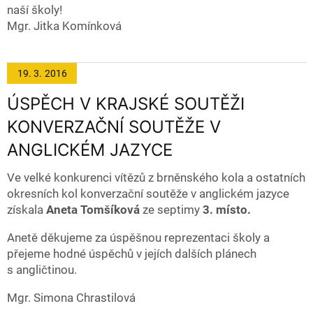
naší školy!
Mgr. Jitka Komínková
19. 3.
2016
ÚSPĚCH V KRAJSKÉ SOUTĚŽI
KONVERZAČNÍ SOUTĚŽE V
ANGLICKÉM JAZYCE
Ve velké konkurenci vítězů z brněnského kola a ostatních
okresních kol konverzační soutěže v anglickém jazyce
získala
Aneta Tomšíková
ze septimy
3. místo.
Anetě děkujeme za úspěšnou reprezentaci školy a
přejeme hodné úspěchů v jejích dalších plánech
s angličtinou.
Mgr. Simona Chrastilová