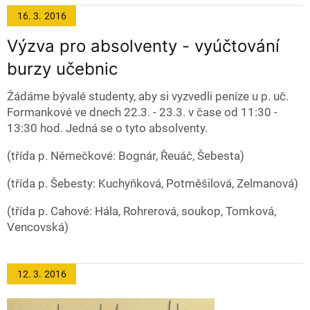
16. 3.
2016
Výzva pro absolventy - vyúčtování
burzy učebnic
Žádáme bývalé studenty, aby si vyzvedli peníze u p. uč.
Formankové ve dnech 22.3. - 23.3. v čase od 11:30 -
13:30 hod. Jedná se o tyto absolventy.
(třída p. Němečkové: Bognár, Řeuáč, Šebesta)
(třída p. Šebesty: Kuchyňková, Potměšilová, Zelmanová)
(třída p. Cahové: Hála, Rohrerová, soukop, Tomková,
Vencovská)
12. 3.
2016