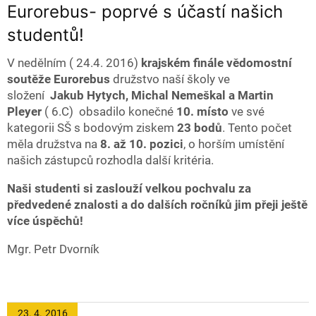
Eurorebus- poprvé s účastí našich
studentů!
V nedělním ( 24.4. 2016)
krajském finále vědomostní
soutěže Eurorebus
družstvo naší školy ve
složení
Jakub Hytych, Michal Nemeškal a Martin
Pleyer
( 6.C) obsadilo konečné
10. místo
ve své
kategorii SŠ s bodovým ziskem
23 bodů
. Tento počet
měla družstva na
8. až 10. pozici
, o horším umístění
našich zástupců rozhodla další kritéria.
Naši studenti si zaslouží velkou pochvalu za
předvedené znalosti a do dalších ročníků jim přeji ještě
více úspěchů!
Mgr. Petr Dvorník
23. 4.
2016