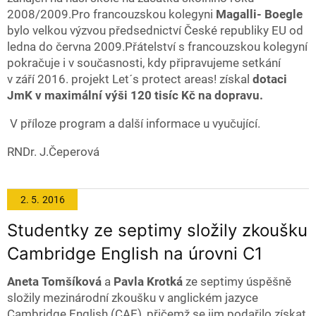
2008/2009.Pro francouzskou kolegyni
Magalli- Boegle
bylo velkou výzvou předsednictví České republiky EU od
ledna do června 2009.Přátelství s francouzskou kolegyní
pokračuje i v současnosti, kdy připravujeme setkání
v září 2016. projekt Let´s protect areas! získal
dotaci
JmK v maximální výši 120 tisíc Kč na dopravu.
V příloze program a další informace u vyučující.
RNDr. J.Čeperová
2. 5.
2016
Studentky ze septimy složily zkoušku
Cambridge English na úrovni C1
Aneta Tomšíková
a
Pavla Krotká
ze septimy úspěšně
složily mezinárodní zkoušku v anglickém jazyce
Cambridge English (CAE), přičemž se jim podařilo získat