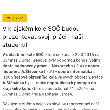
29. 3.
2016
V krajském kole SOČ budou
prezentovat svoji práci i naši
studenti!
V oblastním kole SOČ
, které se konalo 29.3.2016 na
Gymnáziu Brno Křenová, byly odbornou komisí
velmi
dobře hodnoceny
práce L.Novotného
( 3.A) v
oboru
historie
a
A.Štěpánka
( 3.A) v
oboru
informatika
a
jsou
vítězové okresního kola
ve svých oborech
. Práce
A.Štěpánka
byla komisí
doporučena k postupu do
krajského kola
, které se bude konat 11.5.2016 na
Gymnáziu Brno, třída Kapitána Jaroše.
Děkujeme oběma nejen za skvělou reprezentaci naší
školy, ale především za jejich mimoškolní aktivitu při