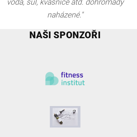
voda, sůl, kvasnice atd. dohromady
naházené."
NAŠI SPONZOŘI