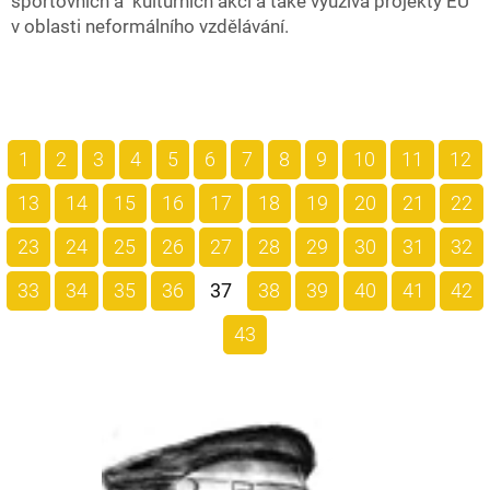
sportovních a kulturních akcí a také využívá projekty EU
v oblasti neformálního vzdělávání.
1
2
3
4
5
6
7
8
9
10
11
12
13
14
15
16
17
18
19
20
21
22
23
24
25
26
27
28
29
30
31
32
33
34
35
36
37
38
39
40
41
42
43