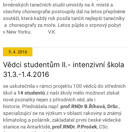
brněnských tanečních studií umístily na 4. místě a
všechny choreografie postoupily dál na letos přeplněné
soutěži, která každý rok posílá tančit nejlepší tanečníky
a choreografy za moře. Letos půjde o srpnový pobyt
v New Yorku. V.K.
5. 4.
2016
Vědci studentům II.- intenzivní škola
31.3.-1.4.2016
se uskutečnila v rámci projektu 100 vědců do středních
škol a
14 studentů
z naší školy mělo možnost získat
nové poznatky nejen z přírodních věd, ale i
historie. Přednášela např.
prof.RNDr B.Říhová, DrSc
.,
specializující se na výzkum v oblasti rakoviny a známý
klimatolog a polárník, zakladatel první české vědecké
stanice na Antarktidě,
prof.RNDr. P.Prošek
, CSc.