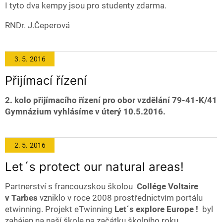
I tyto dva kempy jsou pro studenty zdarma.
RNDr. J.Čeperová
3. 5.
2016
Přijímací řízení
2. kolo přijímacího řízení pro obor vzdělání 79-41-K/41
Gymnázium vyhlásíme v úterý 10.5.2016.
2. 5.
2016
Let´s protect our natural areas!
Partnerství s francouzskou školou
Collége Voltaire
v Tarbes
vzniklo v roce 2008 prostřednictvím portálu
etwinning. Projekt eTwinning
Let´s explore Europe !
byl
zahájen na naší škole na začátku školního roku