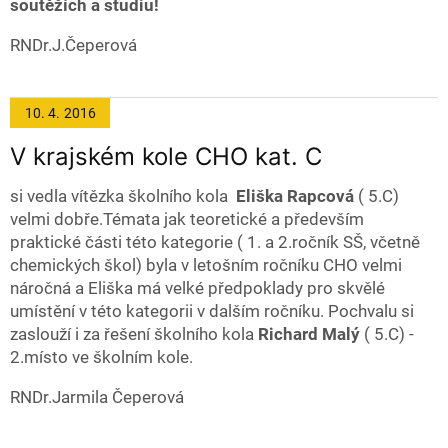
soutěžích a studiu!
RNDr.J.Čeperová
10. 4.
2016
V krajském kole CHO kat. C
si vedla vítězka školního kola
Eliška Rapcová
( 5.C)
velmi dobře.Témata jak teoretické a především
praktické části této kategorie ( 1. a 2.ročník SŠ, včetně
chemických škol) byla v letošním ročníku CHO velmi
náročná a Eliška má velké předpoklady pro skvělé
umístění v této kategorii v dalším ročníku. Pochvalu si
zaslouží i za řešení školního kola
Richard Malý
( 5.C) -
2.místo ve školním kole.
RNDr.Jarmila Čeperová