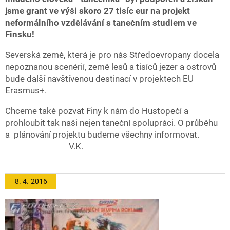
jsme grant ve výši skoro 27 tisíc eur na projekt
neformálního vzdělávání s tanečním studiem ve
Finsku!
Severská země, která je pro nás Středoevropany docela
nepoznanou scenérií, země lesů a tisíců jezer a ostrovů
bude další navštívenou destinací v projektech EU
Erasmus+.
Chceme také pozvat Finy k nám do Hustopečí a
prohloubit tak naši nejen taneční spolupráci. O průběhu
a plánování projektu budeme všechny informovat.
V.K.
8. 4.
2016