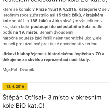
které se konalo
v Praze 18.a19.4.2016.
Kategorie C
se v
letošním roce zúčastnilo asi
15 tisíc žáků
, v
krajském
kole
soutěžilo
185 žáků
a
Jirka
skvělým výsledkem v
krajském kole
postoupil do celostátního kola
podle
bodů
na 19. místě.
Během dvoudenní
náročné soutěže žáci řešili nejen teoretické úkoly, ale
museli prokázat své praktické dovednosti v terénu.
Jirkovi blahopřejeme k historickému úspěchu v ZO a
děkujeme za skvělou reprezentaci naší školy.
Mgr.Petr Dvorník
13. 4.
2016
Štěpán Otřísal- 3.místo v okresním
kole BiO kat.C!