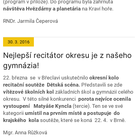
(program v příloze). Do programu byla zahrnuta
návštěva Hvězdárny a planetária
na Kraví hoře.
RNDr. Jarmila Čeperová
30. 3.
2016
Nejlepší recitátor okresu je z našeho
gymnázia!
22. března se v Břeclavi uskutečnilo
okresní kolo
recitační soutěže Dětská scéna.
Představili se zde
vítězové školních kol
základních škol a gymnázií celého
okresu.
V této silné konkurenci
porota nejvíce ocenila
vystoupení Matyáše Kyncla
(tercie).
Ten se ve své
kategorii
umístil na prvním místě a postupuje do
krajského kola
soutěže, které se koná 22. 4. v Brně.
Mgr. Anna Růžková