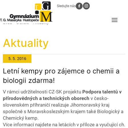
Sledujte nás
Úvod
O škole
Aktuality
Aktuality
5. 5.
2016
Letní kempy pro zájemce o chemii a
biologii zdarma!
V rámci udržitelnosti CZ-SK projektu
Podpora talentů v
přírodovědných a technických oborech
v česko-
slovenském příhraničí realizuje Jihomoravský kraj
společně s Moravskoslezským krajem také Biologický a
Chemický kemp.
Více informací najdete na letácích v příloze a vyučující ch.