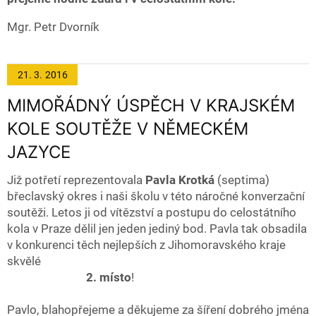
Mgr. Petr Dvorník
21. 3.
2016
MIMOŘÁDNÝ ÚSPĚCH V KRAJSKÉM
KOLE SOUTĚŽE V NĚMECKÉM
JAZYCE
Již potřetí reprezentovala
Pavla Krotká
(septima)
břeclavský okres i naši školu v této náročné konverzační
soutěži. Letos ji od vítězství a postupu do celostátního
kola v Praze dělil jen jeden jediný bod. Pavla tak obsadila
v konkurenci těch nejlepších z Jihomoravského kraje
skvělé
2. místo
!
Pavlo, blahopřejeme a děkujeme za šíření dobrého jména