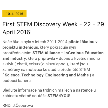
10. 4.
2016
First STEM Discovery Week - 22 - 29
April 2016!
Naše škola byla v letech 2011-2014
pilotní školou v
projektu inGenious
, který pokračuje nyní
prostřednictvím
STEM Alliance – inGenious Education
and industry
, která připravila v dubnu a květnu mnoho
aktivit ( chatů, exkurzí,diskusí apod.), které jsou
zaměřeny na motivaci ke studiu předmětů STEM
(
Science, Technology, Engineering and Maths
) a
budoucí kariéru.
Sledujte informace na třídních mailech a nástěnce u
kabinetu včetně soutěže
STEM4YOU!
RNDr.J.Čeperová