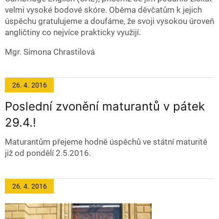
velmi vysoké bodové skóre. Oběma děvčatům k jejich
úspěchu gratulujeme a doufáme, že svoji vysokou úroveň
angličtiny co nejvíce prakticky využijí.
Mgr. Simona Chrastilová
26. 4.
2016
Poslední zvonění maturantů v pátek
29.4.!
Maturantům přejeme hodně úspěchů ve státní maturitě
již od pondělí 2.5.2016.
26. 4.
2016