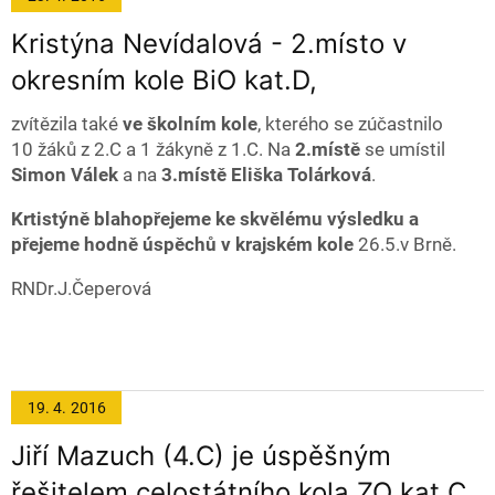
Kristýna Nevídalová - 2.místo v
okresním kole BiO kat.D,
zvítězila také
ve školním kole
, kterého se zúčastnilo
10 žáků z 2.C a 1 žákyně z 1.C. Na
2.místě
se umístil
Simon Válek
a na
3.místě Eliška Tolárková
.
Krtistýně blahopřejeme ke skvělému výsledku a
přejeme hodně úspěchů v krajském kole
26.5.v Brně.
RNDr.J.Čeperová
19. 4.
2016
Jiří Mazuch (4.C) je úspěšným
řešitelem celostátního kola ZO kat.C,