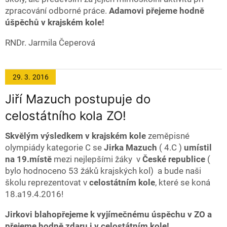
zpracování odborné práce.
Adamovi přejeme hodně
úšpěchů v krajském kole!
RNDr. Jarmila Čeperová
29. 3.
2016
Jiří Mazuch postupuje do
celostátního kola ZO!
Skvělým výsledkem v krajském kole
zeměpisné
olympiády kategorie C se
Jirka Mazuch
( 4.C )
umístil
na 19.místě
mezi nejlepšími žáky v
České republice
(
bylo hodnoceno 53 žáků krajských kol) a bude naši
školu reprezentovat v
celostátním kole
, které se koná
18.a19.4.2016!
Jirkovi blahopřejeme k vyjímečnému úspěchu v ZO a
přejeme hodně zdaru i v celostátním kole!