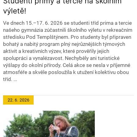
Studenti primy a tercie na školním
výletě!
Ve dnech 15.–17. 6. 2026 se studenti tříd prima a tercie
našeho gymnázia zúčastnili školního výletu v rekreačním
středisku Pod Templštýnem. Pro studenty byl připraven
bohatý a nabitý program plný nejrůznějších týmových
aktivit a kreativních výzev, které prověřily jejich
spolupráci a vynalézavost. Nechyběly ani turistické
výšlapy do okolní přírody. Celá akce se nesla v příjemné
atmosféře a skvěle posloužila k utužení kolektivu obou
tříd. ...
22. 6.
2026