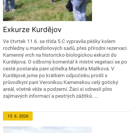
Exkurze Kurdějov
Ve čtvrtek 11.6. se třída 5.C vypravila pěšky kolem
rozhledny u mandloňových sadů, přes přírodní rezervaci
Kamenný vrch na historicko-biologickou exkurzi do
Kurdějova. O odborný komentář k místní vegetaci se po
cestě postarala paní učitelka Markéta Malíková. V
Kurdějově jsme po krátkém odpočinku prošli s
průvodkyní paní Veronikou Kamenskou celý gotický
areál, včetně věže a podzemí. Žáci si odnesli plno
zajímavých informací a pestrých zážitků. ...
15. 6.
2026