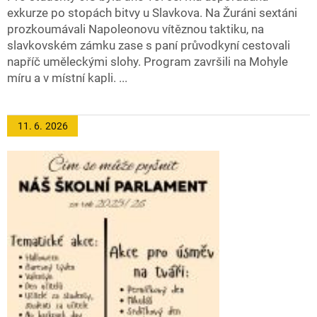
exkurze po stopách bitvy u Slavkova. Na Žuráni sextáni
prozkoumávali Napoleonovu vítěznou taktiku, na
slavkovském zámku zase s paní průvodkyní cestovali
napříč uměleckými slohy. Program završili na Mohyle
míru a v místní kapli. ...
11. 6.
2026