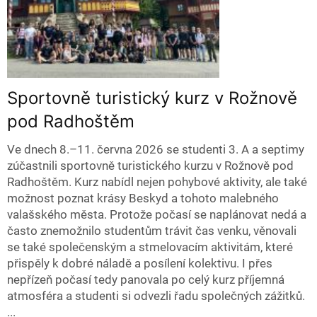
Sportovně turistický kurz v Rožnově
pod Radhoštěm
Ve dnech 8.–11. června 2026 se studenti 3. A a septimy
zúčastnili sportovně turistického kurzu v Rožnově pod
Radhoštěm. Kurz nabídl nejen pohybové aktivity, ale také
možnost poznat krásy Beskyd a tohoto malebného
valašského města. Protože počasí se naplánovat nedá a
často znemožnilo studentům trávit čas venku, věnovali
se také společenským a stmelovacím aktivitám, které
přispěly k dobré náladě a posílení kolektivu. I přes
nepřízeň počasí tedy panovala po celý kurz příjemná
atmosféra a studenti si odvezli řadu společných zážitků.
...