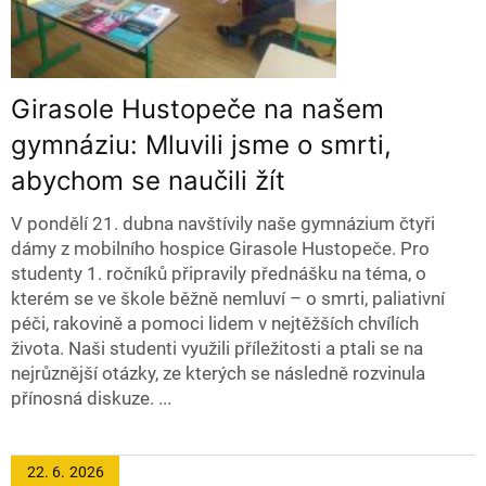
Girasole Hustopeče na našem
gymnáziu: Mluvili jsme o smrti,
abychom se naučili žít
V pondělí 21. dubna navštívily naše gymnázium čtyři
dámy z mobilního hospice Girasole Hustopeče. Pro
studenty 1. ročníků připravily přednášku na téma, o
kterém se ve škole běžně nemluví – o smrti, paliativní
péči, rakovině a pomoci lidem v nejtěžších chvílích
života. Naši studenti využili příležitosti a ptali se na
nejrůznější otázky, ze kterých se následně rozvinula
přínosná diskuze. ...
22. 6.
2026