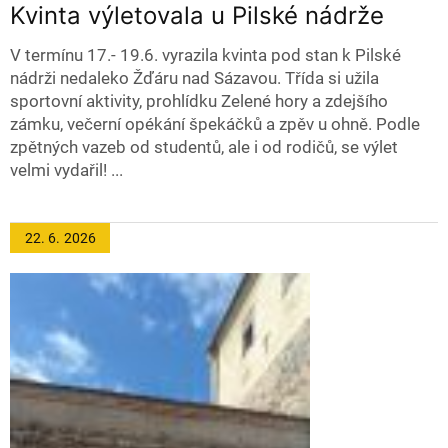
Kvinta výletovala u Pilské nádrže
V termínu 17.- 19.6. vyrazila kvinta pod stan k Pilské
nádrži nedaleko Žďáru nad Sázavou. Třída si užila
sportovní aktivity, prohlídku Zelené hory a zdejšího
zámku, večerní opékání špekáčků a zpěv u ohně. Podle
zpětných vazeb od studentů, ale i od rodičů, se výlet
velmi vydařil! ...
22. 6.
2026