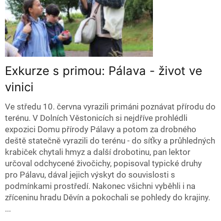
Exkurze s primou: Pálava - život ve
vinici
Ve středu 10. června vyrazili primáni poznávat přírodu do
terénu. V Dolních Věstonicích si nejdříve prohlédli
expozici Domu přírody Pálavy a potom za drobného
deště statečně vyrazili do terénu - do síťky a průhledných
krabiček chytali hmyz a další drobotinu, pan lektor
určoval odchycené živočichy, popisoval typické druhy
pro Pálavu, dával jejich výskyt do souvislosti s
podmínkami prostředí. Nakonec všichni vyběhli i na
zříceninu hradu Děvín a pokochali se pohledy do krajiny.
...