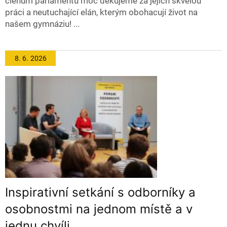
členům parlamentu moc děkujeme za jejich skvělou
práci a neutuchající elán, kterým obohacují život na
našem gymnáziu! ...
8. 6.
2026
Inspirativní setkání s odborníky a
osobnostmi na jednom místě a v
jednu chvíli