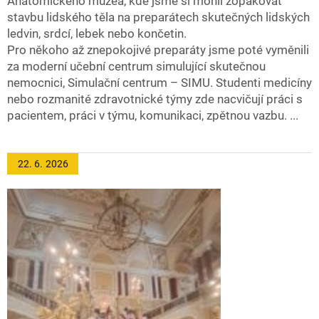
Anatomického muzea, kde jsme si mohli zopakovat
stavbu lidského těla na preparátech skutečných lidských
ledvin, srdcí, lebek nebo končetin.
Pro někoho až znepokojivé preparáty jsme poté vyměnili
za moderní učební centrum simulující skutečnou
nemocnici, Simulační centrum – SIMU. Studenti medicíny
nebo rozmanité zdravotnické týmy zde nacvičují práci s
pacientem, práci v týmu, komunikaci, zpětnou vazbu. ...
22. 6.
2026