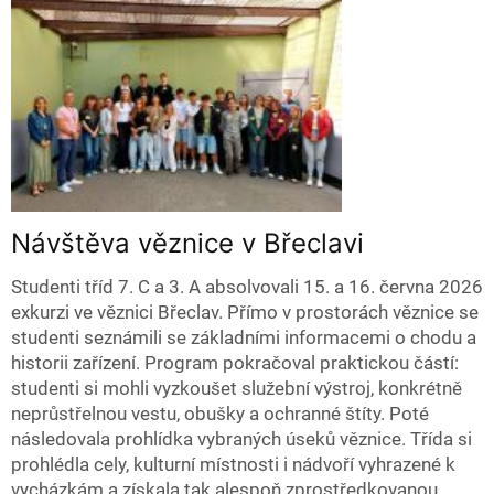
Návštěva věznice v Břeclavi
Studenti tříd 7. C a 3. A absolvovali 15. a 16. června 2026
exkurzi ve věznici Břeclav. Přímo v prostorách věznice se
studenti seznámili se základními informacemi o chodu a
historii zařízení. Program pokračoval praktickou částí:
studenti si mohli vyzkoušet služební výstroj, konkrétně
neprůstřelnou vestu, obušky a ochranné štíty. Poté
následovala prohlídka vybraných úseků věznice. Třída si
prohlédla cely, kulturní místnosti i nádvoří vyhrazené k
vycházkám a získala tak alespoň zprostředkovanou