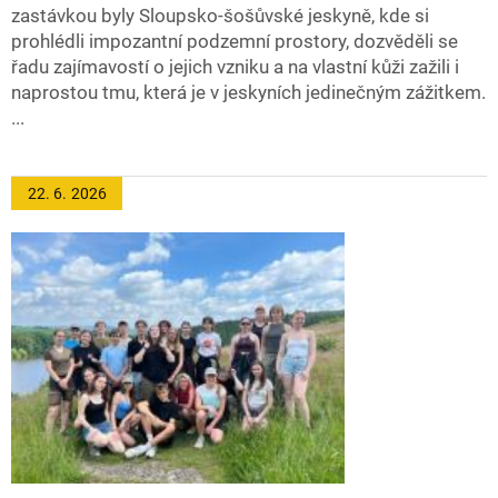
zastávkou byly Sloupsko-šošůvské jeskyně, kde si
prohlédli impozantní podzemní prostory, dozvěděli se
řadu zajímavostí o jejich vzniku a na vlastní kůži zažili i
naprostou tmu, která je v jeskyních jedinečným zážitkem.
...
22. 6.
2026