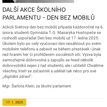
DALŠÍ AKCE ŠKOLNÍHO
PARLAMENTU - DEN BEZ MOBILŮ
Ačkoli Světový den bez mobilů připadá každoročně na 6.
února, studenti Gymnázia T. G. Masaryka Hustopeče se
rozhodli uspořádat Den bez mobilů už 17. ledna 2025.
Úkolem bylo po celý vyučovací den nesáhnout po svém
mobilním telefonu a zabavit se během přestávek i jinak
než hraním her či prohlížením sociálních sítí. Výzva byla
samozřejmě dobrovolná a zapojilo se hned několik
dobrovolníků nejen z řad studentů, ale i učitelů! Chválíme
všechny, kteří se zúčastnili a udělali tak něco pro své
„digitální zdraví“.
Mgr. Šarlota Klein, za školní parlament
17. 1.
2025