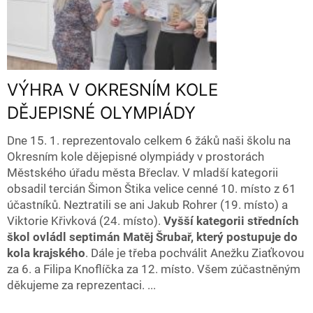
VÝHRA V OKRESNÍM KOLE
DĚJEPISNÉ OLYMPIÁDY
Dne 15. 1. reprezentovalo celkem 6 žáků naši školu na
Okresním kole dějepisné olympiády v prostorách
Městského úřadu města Břeclav. V mladší kategorii
obsadil tercián Šimon Štika velice cenné 10. místo z 61
účastníků. Neztratili se ani Jakub Rohrer (19. místo) a
Viktorie Křivková (24. místo).
Vyšší kategorii středních
škol ovládl septimán Matěj Šrubař, který postupuje do
kola krajského
. Dále je třeba pochválit Anežku Ziaťkovou
za 6. a Filipa Knoflíčka za 12. místo. Všem zúčastněným
děkujeme za reprezentaci. ...