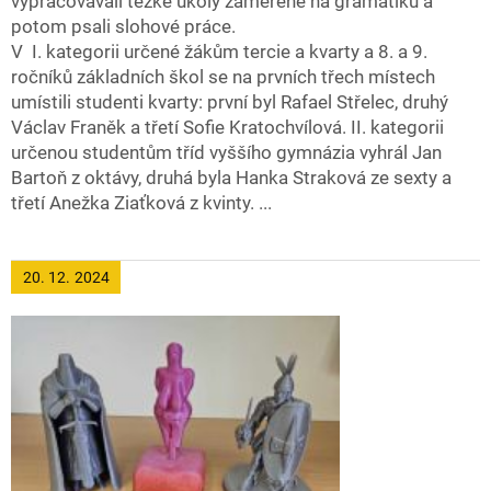
vypracovávali těžké úkoly zaměřené na gramatiku a
potom psali slohové práce.
V I. kategorii určené žákům tercie a kvarty a 8. a 9.
ročníků základních škol se na prvních třech místech
umístili studenti kvarty: první byl Rafael Střelec, druhý
Václav Franěk a třetí Sofie Kratochvílová. II. kategorii
určenou studentům tříd vyššího gymnázia vyhrál Jan
Bartoň z oktávy, druhá byla Hanka Straková ze sexty a
třetí Anežka Ziaťková z kvinty. ...
20. 12.
2024