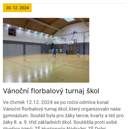
20. 12.
2024
Vánoční florbalový turnaj škol
Ve čtvrtek 12.12. 2024 se po roční odmlce konal
Vánoční florbalový turnaj škol, který organizovalo naše
gymnázium. Soutěž byla pro žáky tercie, kvarty a též pro
žáky 8. a 9. tříd základních škol. Soutěžila proti sobě
čtveřice týmů: ZŠ Hustopeče Nádražní, ZŠ Dolní