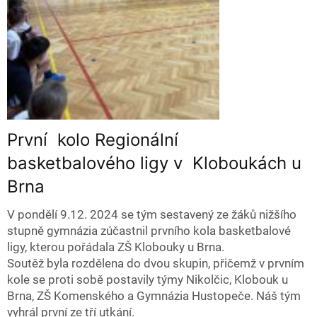
První kolo Regionální
basketbalového ligy v Kloboukách u
Brna
V pondělí 9.12. 2024 se tým sestavený ze žáků nižšího
stupně gymnázia zúčastnil prvního kola basketbalové
ligy, kterou pořádala ZŠ Klobouky u Brna.
Soutěž byla rozdělena do dvou skupin, přičemž v prvním
kole se proti sobě postavily týmy Nikolčic, Klobouk u
Brna, ZŠ Komenského a Gymnázia Hustopeče. Náš tým
vyhrál první ze tří utkání.