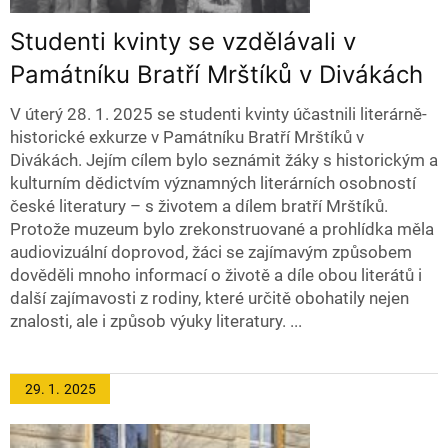
Studenti kvinty se vzdělávali v
Památníku Bratří Mrštíků v Divákách
V úterý 28. 1. 2025 se studenti kvinty účastnili literárně-
historické exkurze v Památníku Bratří Mrštíků v
Divákách. Jejím cílem bylo seznámit žáky s historickým a
kulturním dědictvím významných literárních osobností
české literatury – s životem a dílem bratří Mrštíků.
Protože muzeum bylo zrekonstruované a prohlídka měla
audiovizuální doprovod, žáci se zajímavým způsobem
dověděli mnoho informací o životě a díle obou literátů i
další zajímavosti z rodiny, které určitě obohatily nejen
znalosti, ale i způsob výuky literatury. ...
29. 1.
2025