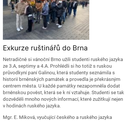
Exkurze ruštinářů do Brna
Netradičně si vánoční Brno užili studenti ruského jazyka
ze 3.A, septimy a 4.A. Prohlédli si ho totiž s ruskou
průvodkyní paní Galinou, která studenty seznámila s
historií brněnských památek a provedla je překrásným
centrem města. U každé památky nezapomněla dodat
brněnskou pověst, která se k ní vztahuje. Studenti se tak
dozvěděli mnoho nových informací, které zužitkují nejen
v hodinách ruského jazyka.
Mgr. E. Miková, vyučující českého a ruského jazyka