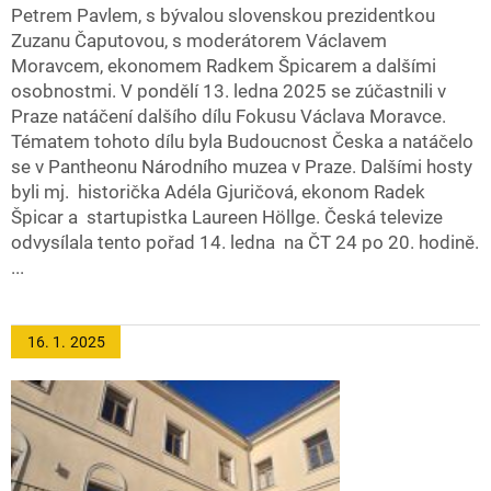
Petrem Pavlem, s bývalou slovenskou prezidentkou
Zuzanu Čaputovou, s moderátorem Václavem
Moravcem, ekonomem Radkem Špicarem a dalšími
osobnostmi. V pondělí 13. ledna 2025 se zúčastnili v
Praze natáčení dalšího dílu Fokusu Václava Moravce.
Tématem tohoto dílu byla Budoucnost Česka a natáčelo
se v Pantheonu Národního muzea v Praze. Dalšími hosty
byli mj. historička Adéla Gjuričová, ekonom Radek
Špicar a startupistka Laureen Höllge. Česká televize
odvysílala tento pořad 14. ledna na ČT 24 po 20. hodině.
...
16. 1.
2025