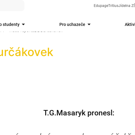
Edupage
Tritius
Jídelna 
o studenty
Pro uchazeče
Aktiv
14
Video-reportáž z Burčákovek
určákovek
T.G.Masaryk pronesl: