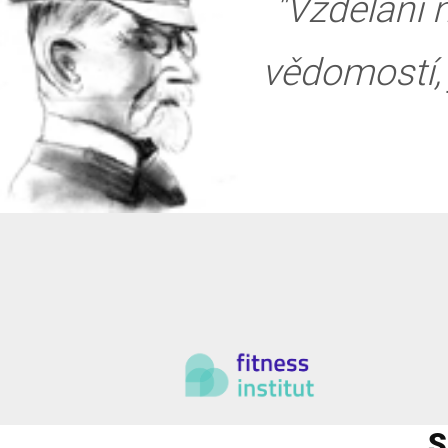
"Vzdělání
vědomostí, 
S