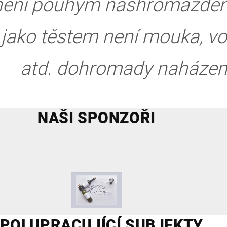
 není pouhým nashromážděn
jako těstem není mouka, vod
atd. dohromady naházen
NAŠI SPONZOŘI
POLUPRACUJÍCÍ SUBJEKTY