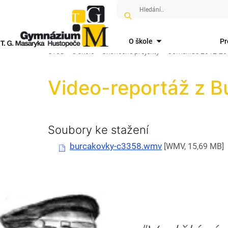
O škole
Pr
Úvod
O škole
Ukončené projekty
Comenius 2012-20
Video-reportáž z B
Soubory ke stažení
burcakovky-c3358.wmv
[WMV, 15,69 MB]