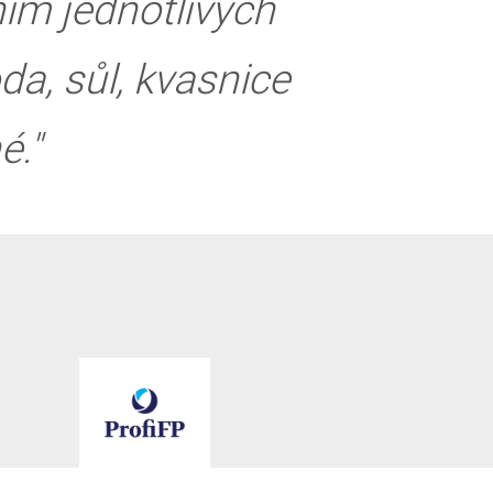
ím jednotlivých
a, sůl, kvasnice
é."