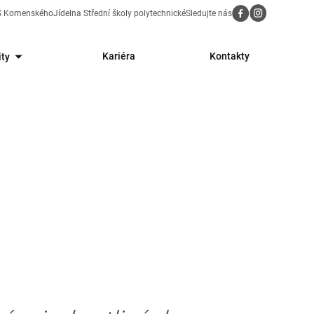
Sledujte nás
ZŠ Komenského
Jídelna Střední školy polytechnické
Kariéra
Kontakty
ity