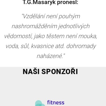
T.G.Masaryk pronesl:
"Vzdělání není pouhým
nashromážděním jednotlivých
vědomostí, jako těstem není mouka,
voda, sůl, kvasnice atd. dohromady
naházené."
NAŠI SPONZOŘI