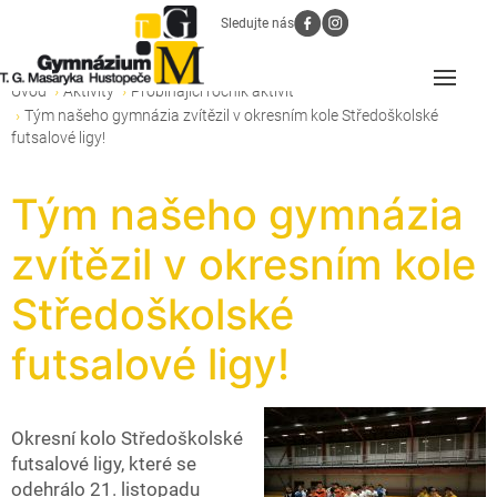
Sledujte nás
Úvod
Aktivity
Probíhající ročník aktivit
Tým našeho gymnázia zvítězil v okresním kole Středoškolské
futsalové ligy!
Tým našeho gymnázia
zvítězil v okresním kole
Středoškolské
futsalové ligy!
Okresní kolo Středoškolské
futsalové ligy, které se
odehrálo 21. listopadu