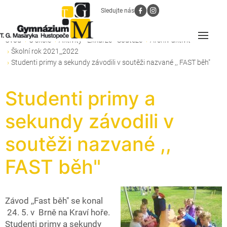
Sledujte nás
Úvod
O škole
Aktivity - Exkurze - Soutěže
Archiv aktivit
Školní rok 2021_2022
Studenti primy a sekundy závodili v soutěži nazvané ,, FAST běh"
Studenti primy a
sekundy závodili v
soutěži nazvané ,,
FAST běh"
Závod ,,Fast běh" se konal
24. 5. v Brně na Kraví hoře.
Studenti primy a sekundy