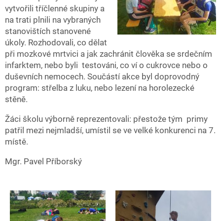
vytvořili tříčlenné skupiny a
na trati plnili na vybraných
stanovištích stanovené
úkoly. Rozhodovali, co dělat
při mozkové mrtvici a jak zachránit člověka se srdečním
infarktem, nebo byli testováni, co ví o cukrovce nebo o
duševních nemocech. Součástí akce byl doprovodný
program: střelba z luku, nebo lezení na horolezecké
stěně.
Žáci školu výborně reprezentovali: přestože tým primy
patřil mezi nejmladší, umístil se ve velké konkurenci na 7.
místě.
Mgr. Pavel Příborský