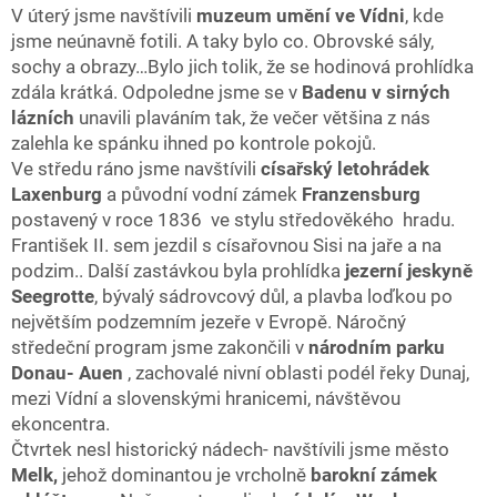
V úterý jsme navštívili
muzeum umění ve Vídni
, kde
jsme neúnavně fotili. A taky bylo co. Obrovské sály,
sochy a obrazy…Bylo jich tolik, že se hodinová prohlídka
zdála krátká. Odpoledne jsme se v
Badenu v sirných
lázních
unavili plaváním tak, že večer většina z nás
zalehla ke spánku ihned po kontrole pokojů.
Ve středu ráno jsme navštívili
císařský letohrádek
Laxenburg
a původní vodní zámek
Franzensburg
postavený v roce 1836 ve stylu středověkého hradu.
František II. sem jezdil s císařovnou Sisi na jaře a na
podzim.. Další zastávkou byla prohlídka
jezerní jeskyně
Seegrotte
, bývalý sádrovcový důl, a plavba loďkou po
největším podzemním jezeře v Evropě. Náročný
středeční program jsme zakončili v
národním parku
Donau- Auen
, zachovalé nivní oblasti podél řeky Dunaj,
mezi Vídní a slovenskými hranicemi, návštěvou
ekoncentra.
Čtvrtek nesl historický nádech- navštívili jsme město
Melk,
jehož dominantou je vrcholně
barokní zámek