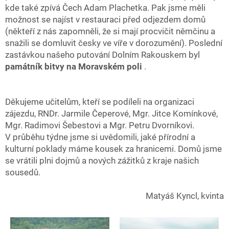
kde také zpívá Čech Adam Plachetka. Pak jsme měli
možnost se najíst v restauraci před odjezdem domů
(někteří z nás zapomněli, že si mají procvičit němčinu a
snažili se domluvit česky ve víře v dorozumění). Poslední
zastávkou našeho putování Dolním Rakouskem byl
památník bitvy na Moravském poli
.
Děkujeme učitelům, kteří se podíleli na organizaci
zájezdu, RNDr. Jarmile Čeperové, Mgr. Jitce Komínkové,
Mgr. Radimovi Šebestovi a Mgr. Petru Dvorníkovi.
V průběhu týdne jsme si uvědomili, jaké přírodní a
kulturní poklady máme kousek za hranicemi. Domů jsme
se vrátili plni dojmů a nových zážitků z kraje našich
sousedů.
Matyáš Kyncl, kvinta