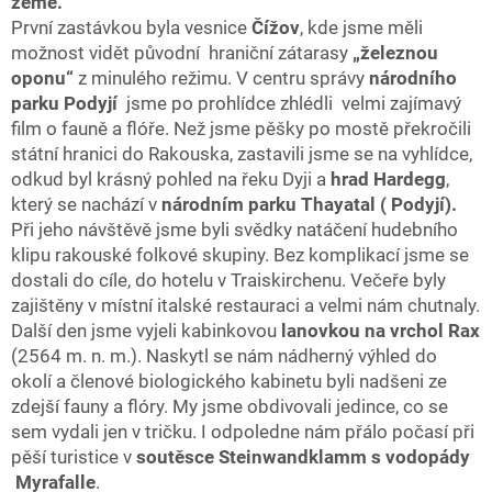
země.
První zastávkou byla vesnice
Čížov
, kde jsme měli
možnost vidět původní hraniční zátarasy
„železnou
oponu“
z minulého režimu. V centru správy
národního
parku Podyjí
jsme po prohlídce zhlédli velmi zajímavý
film o fauně a flóře. Než jsme pěšky po mostě překročili
státní hranici do Rakouska, zastavili jsme se na vyhlídce,
odkud byl krásný pohled na řeku Dyji a
hrad Hardegg
,
který se nachází v
národním parku Thayatal ( Podyjí).
Při jeho návštěvě jsme byli svědky natáčení hudebního
klipu rakouské folkové skupiny. Bez komplikací jsme se
dostali do cíle, do hotelu v Traiskirchenu. Večeře byly
zajištěny v místní italské restauraci a velmi nám chutnaly.
Další den jsme vyjeli kabinkovou
lanovkou na vrchol Rax
(2564 m. n. m.). Naskytl se nám nádherný výhled do
okolí a členové biologického kabinetu byli nadšeni ze
zdejší fauny a flóry. My jsme obdivovali jedince, co se
sem vydali jen v tričku. I odpoledne nám přálo počasí při
pěší turistice v
soutěsce Steinwandklamm s vodopády
Myrafalle
.