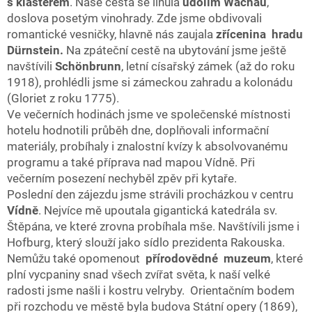
s klášterem
. Naše cesta se linula
údolím Wachau
,
doslova posetým vinohrady. Zde jsme obdivovali
romantické vesničky, hlavně nás zaujala
zřícenina hradu
Dürnstein.
Na zpáteční cestě na ubytování jsme ještě
navštívili
Schönbrunn
, letní císařský zámek (až do roku
1918), prohlédli jsme si zámeckou zahradu a kolonádu
(Gloriet z roku 1775).
Ve večerních hodinách jsme ve společenské místnosti
hotelu hodnotili průběh dne, doplňovali informační
materiály, probíhaly i znalostní kvízy k absolvovanému
programu a také příprava nad mapou Vídně. Při
večerním posezení nechyběl zpěv při kytaře.
Poslední den zájezdu jsme strávili procházkou v centru
Vídně
. Nejvíce mě upoutala gigantická katedrála sv.
Štěpána, ve které zrovna probíhala mše. Navštívili jsme i
Hofburg, který slouží jako sídlo prezidenta Rakouska.
Nemůžu také opomenout
přírodovědné muzeum
, které
plní vycpaniny snad všech zvířat světa, k naší velké
radosti jsme našli i kostru velryby. Orientačním bodem
při rozchodu ve městě byla budova Státní opery (1869),