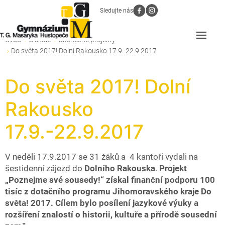
Sledujte nás
Úvod
O škole
Ukončené projekty
Do světa 2017! Dolní Rakousko 17.9.-22.9.2017
Do světa 2017! Dolní
Rakousko
17.9.-22.9.2017
V neděli 17.9.2017 se 31 žáků a 4 kantoři vydali na
šestidenní zájezd do
Dolního Rakouska
.
Projekt
„Poznejme své sousedy!“ získal finanční podporu 100
tisíc z dotačního programu Jihomoravského kraje Do
světa! 2017.
Cílem bylo posílení jazykové výuky a
rozšíření znalostí o historii, kultuře a přírodě sousední