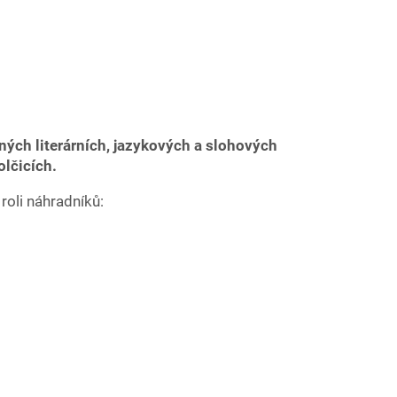
ých literárních, jazykových a slohových
olčicích.
roli náhradníků: