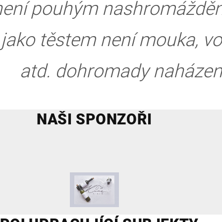
 není pouhým nashromážděn
jako těstem není mouka, vod
atd. dohromady naházen
NAŠI SPONZOŘI