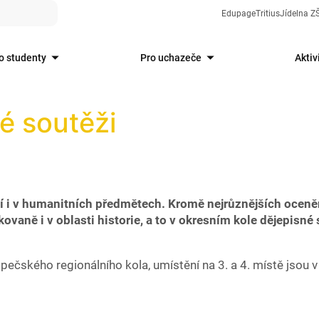
Edupage
Tritius
Jídelna 
o studenty
Pro uchazeče
Aktiv
é soutěži
í i v humanitních předmětech. Kromě nejrůznějších oceněn
vaně i v oblasti historie, a to v okresním kole dějepisné 
ečského regionálního kola, umístění na 3. a 4. místě jsou v 