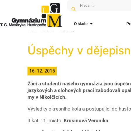
O škole
Pr
Úvod
O škole
Aktuality
Úspěchy v dějepisn
16. 12. 2015
Žáci a studenti našeho gymnázia jsou úspěšn
jazykových a slohových prací zabodovali opako
my v Nikolčicích.
Výsledky okresního kola a postupující do hustop
II.kat. : 1. místo:
Krušinová Veronika