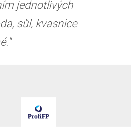
ím jednotlivých
a, sůl, kvasnice
é."