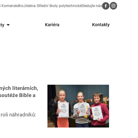
Sledujte nás
ZŠ Komenského
Jídelna Střední školy polytechnické
Kariéra
Kontakty
ity
ých literárních,
soutěže Bible a
roli náhradníků: