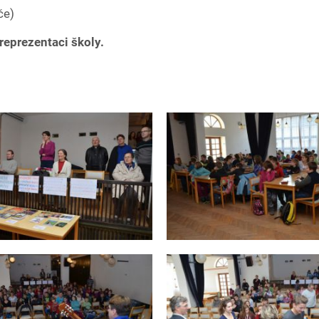
če)
eprezentaci školy.