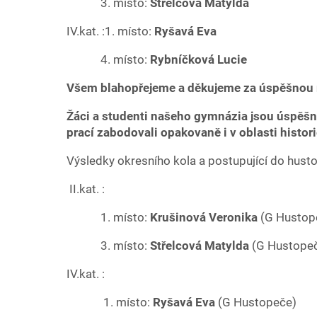
3. místo:
Střelcová Matylda
IV.kat. :1. místo:
Ryšavá Eva
4. místo:
Rybníčková Lucie
Všem blahopřejeme a děkujeme za úspěšnou r
Žáci a studenti našeho gymnázia jsou úspěšn
prací zabodovali opakovaně i v oblasti histor
Výsledky okresního kola a postupující do hustop
II.kat. :
1. místo:
Krušinová Veronika
(G Hustop
3. místo:
Střelcová Matylda
(G Hustope
IV.kat. :
1. místo:
Ryšavá Eva
(G Hustopeče)