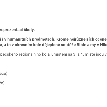
eprezentaci školy.
í i v humanitních předmětech. Kromě nejrůznějších oceněn
ie, a to v okresním kole dějepisné soutěže Bible a my v Nik
ečského regionálního kola, umístění na 3. a 4. místě jsou v 
eče)
če)