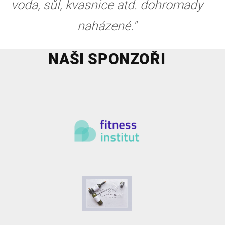
voda, sůl, kvasnice atd. dohromady
naházené."
NAŠI SPONZOŘI