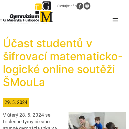
Sledujte nás
Úvod
O škole
Aktuality
Účast studentů v
šifrovací matematicko-
logické online soutěži
ŠMouLa
29. 5. 2024
V úterý 28. 5. 2024 se
tříčlenné týmy nižšího
stupně gymnázia utkaly v