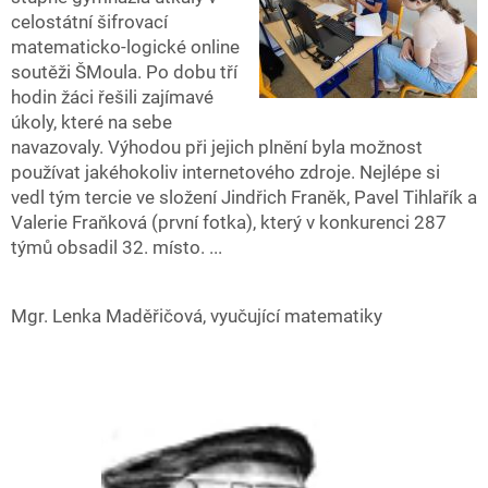
celostátní šifrovací
matematicko-logické online
soutěži ŠMoula. Po dobu tří
hodin žáci řešili zajímavé
úkoly, které na sebe
navazovaly. Výhodou při jejich plnění byla možnost
používat jakéhokoliv internetového zdroje. Nejlépe si
vedl tým tercie ve složení Jindřich Franěk, Pavel Tihlařík a
Valerie Fraňková (první fotka), který v konkurenci 287
týmů obsadil 32. místo. ...
Mgr. Lenka Maděřičová, vyučující matematiky