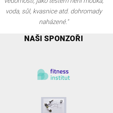
vědomostí, jako těstem není mouka,
voda, sůl, kvasnice atd. dohromady
naházené."
NAŠI SPONZOŘI