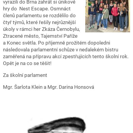
vyrazili do Brna zahrát si únikové
hry do Nest Escape. Osmnáct
členů parlamentu se rozdělilo do
čtyř týmů, které řešily nejrůznější
úkoly v rámci her Zkáza Černobylu,
Ztracené město, Tajemství Paříže
a Konec světla. Po příjemně prožitém dopoledni
následovala parlamentní schůze v nedalekém bistru
zaměřená na přípravu akcí zpestřujících tento školní rok.
Opět je na co se těšit!
Za školní parlament
Mgr. Šarlota Klein a Mgr. Darina Honsová