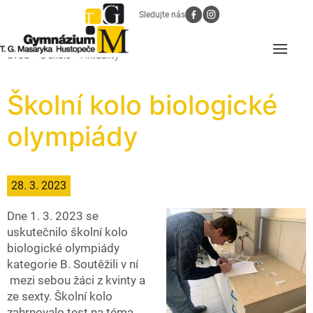
Sledujte nás
Úvod
O škole
Aktuality
Školní kolo biologické
olympiády
28. 3. 2023
Dne 1. 3. 2023 se
uskutečnilo školní kolo
biologické olympiády
kategorie B. Soutěžili v ní
mezi sebou žáci z kvinty a
ze sexty. Školní kolo
zahrnovalo test na téma