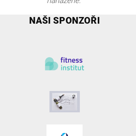
naházené."
NAŠI SPONZOŘI