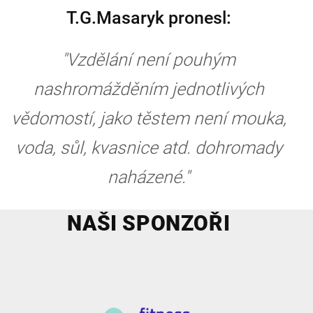
T.G.Masaryk pronesl:
"Vzdělání není pouhým
nashromážděním jednotlivých
vědomostí, jako těstem není mouka,
voda, sůl, kvasnice atd. dohromady
naházené."
NAŠI SPONZOŘI