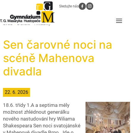
Sledujte nás
Úvod
O škole
Aktuality
Sen čarovné noci na
scéně Mahenova
divadla
22. 6. 2026
18.6. třídy 1.A a septima měly
možnost zhlédnout generálku
nového nastudování hry Wiliama
Shakespeara Sen noci svatojánské
v Mahenově divadle Brno. Jde o