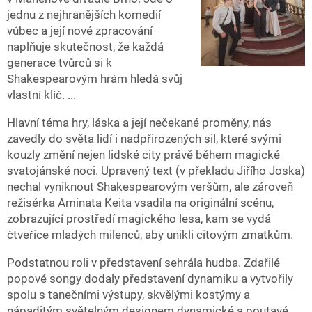
jednu z nejhranějších komedií
vůbec a její nové zpracování
naplňuje skutečnost, že každá
generace tvůrců si k
Shakespearovým hrám hledá svůj
vlastní klíč. ...
Hlavní téma hry, láska a její nečekané proměny, nás
zavedly do světa lidí i nadpřirozených sil, které svými
kouzly změní nejen lidské city právě během magické
svatojánské noci. Upravený text (v překladu Jiřího Joska)
nechal vyniknout Shakespearovým veršům, ale zároveň
režisérka Aminata Keita vsadila na originální scénu,
zobrazující prostředí magického lesa, kam se vydá
čtveřice mladých milenců, aby unikli citovým zmatkům.
Podstatnou roli v představení sehrála hudba. Zdařilé
popové songy dodaly představení dynamiku a vytvořily
spolu s tanečními výstupy, skvělými kostýmy a
nápaditým světelným designem dynamické a poutavé