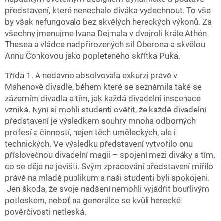
představení, které nenechalo diváka vydechnout. To vše
by však nefungovalo bez skvělých hereckých výkonů. Za
všechny jmenujme Ivana Dejmala v dvojroli krále Athén
Thesea a vládce nadpřirozených sil Oberona a skvělou
Annu Čonkovou jako popleteného skřítka Puka.
Třída 1. A nedávno absolvovala exkurzi právě v
Mahenově divadle, během které se seznámila také se
zázemím divadla a tím, jak každá divadelní inscenace
vzniká. Nyní si mohli studenti ověřit, že každé divadelní
představení je výsledkem souhry mnoha odborných
profesí a činností, nejen těch uměleckých, ale i
technických. Ve výsledku představení vytvořilo onu
příslovečnou divadelní magii – spojení mezi diváky a tím,
co se děje na jevišti. Svým zpracování představení mířilo
právě na mladé publikum a naši studenti byli spokojeni.
Jen škoda, že svoje nadšení nemohli vyjádřit bouřlivým
potleskem, neboť na generálce se kvůli herecké
pověrčivosti netleská.