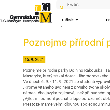
O škole
Pr
Úvod
O škole
Aktuality
Poznejme přírodní 
15. 9. 2021
Poznejme přírodní parky Dolního Rakouska! Tak
Masaryka, který získal dotaci Jihomoravského 
Ve dnech 6. 9. - 11. 9. 2021 se studenti vypravi
„Kromě vítaného uvolnění z prvního týdne školy
německého jazyka zajímavěji než při nudném opa
„Výlet mi pomohl poznat a lépe porozumět oblast
Přestože máme velmi dlouhou společnou minulos