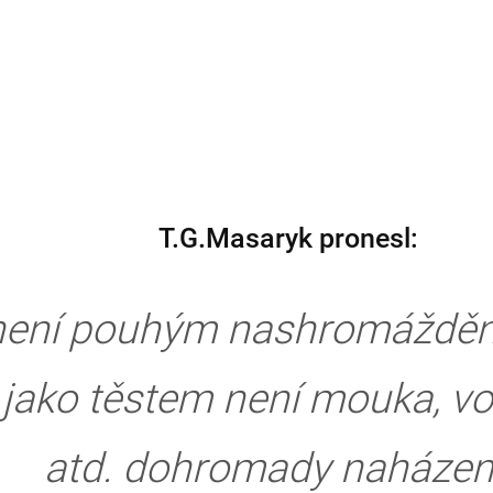
T.G.Masaryk pronesl:
 není pouhým nashromážděn
jako těstem není mouka, vod
atd. dohromady naházen