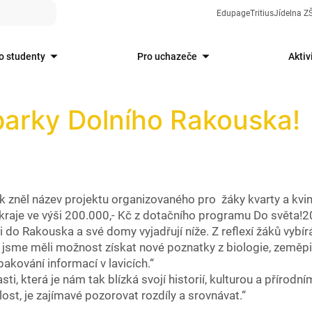
Edupage
Tritius
Jídelna 
o studenty
Pro uchazeče
Aktiv
parky Dolního Rakouska!
 zněl název projektu organizovaného pro žáky kvarty a kvi
kraje ve výši 200.000,- Kč z dotačního programu Do světa!2
li do Rakouska a své domy vyjadřují níže. Z reflexí žáků vybí
 jsme měli možnost získat nové poznatky z biologie, zeměpi
kování informací v lavicích.“
i, která je nám tak blízká svojí historií, kulturou a přírodn
t, je zajímavé pozorovat rozdíly a srovnávat.“