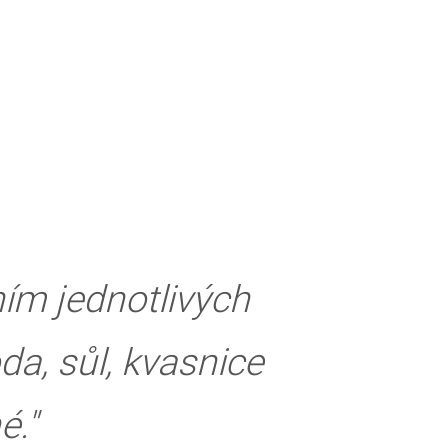
ím jednotlivých
a, sůl, kvasnice
é."