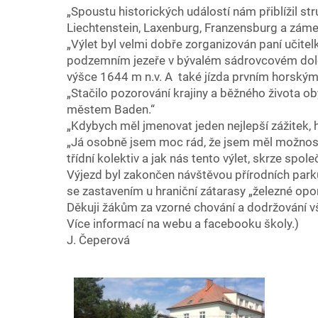
„Spoustu historických událostí nám přiblížil str
Liechtenstein, Laxenburg, Franzensburg a záme
„Výlet byl velmi dobře zorganizován paní učite
podzemním jezeře v bývalém sádrovcovém dole 
výšce 1644 m n.v. A také jízda prvním horský
„Stačilo pozorování krajiny a běžného života ob
městem Baden.“
„Kdybych měl jmenovat jeden nejlepší zážitek, 
„Já osobně jsem moc rád, že jsem měl možnost 
třídní kolektiv a jak nás tento výlet, skrze společ
Výjezd byl zakončen návštěvou přírodních parků
se zastavením u hraniční zátarasy „železné opo
Děkuji žákům za vzorné chování a dodržování v
Více informací na webu a facebooku školy.)
J. Čeperová