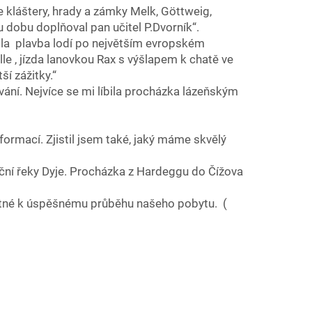
me kláštery, hrady a zámky Melk, Göttweig,
dobu doplňoval pan učitel P.Dvorník“.
bila plavba lodí po největším evropském
, jízda lanovkou Rax s výšlapem k chatě ve
í zážitky.“
vání. Nejvíce se mi líbila procházka lázeňským
ormací. Zjistil jsem také, jaký máme skvělý
iční řeky Dyje. Procházka z Hardeggu do Čížova
nutné k úspěšnému průběhu našeho pobytu. (