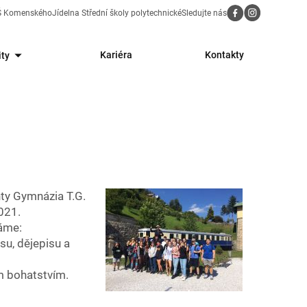
Sledujte nás
ZŠ Komenského
Jídelna Střední školy polytechnické
Kariéra
Kontakty
ity
nty Gymnázia T.G.
021.
ráme:
su, dějepisu a
ím bohatstvím.