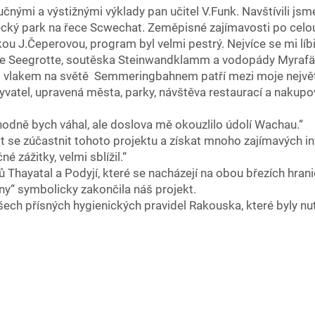
učnými a výstižnými výklady pan učitel V.Funk. Navštívili js
cký park na řece Scwechat. Zeměpisné zajímavosti po celou 
lkou J.Čeperovou, program byl velmi pestrý. Nejvíce se mi lí
Seegrotte, soutěska Steinwandklamm a vodopády Myrafälle 
m vlakem na světě Semmeringbahnem patří mezi moje největš
yvatel, upravená města, parky, návštěva restaurací a nakupo
hodně bych váhal, ale doslova mě okouzlilo údolí Wachau.“
se zúčastnit tohoto projektu a získat mnoho zajímavých inf
né zážitky, velmi sblížil.“
 Thayatal a Podyjí, které se nacházejí na obou březích hran
ny“ symbolicky zakončila náš projekt.
šech přísných hygienických pravidel Rakouska, které byly 