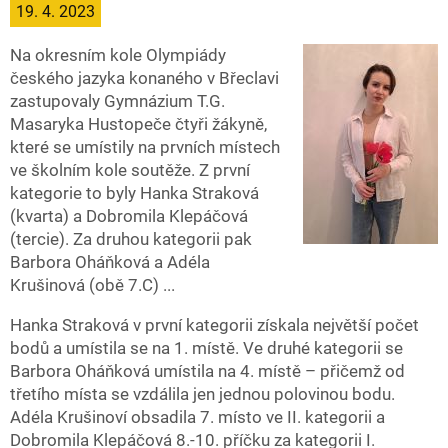
19. 4. 2023
Na okresním kole Olympiády
českého jazyka konaného v Břeclavi
zastupovaly Gymnázium T.G.
Masaryka Hustopeče čtyři žákyně,
které se umístily na prvních místech
ve školním kole soutěže. Z první
kategorie to byly Hanka Straková
(kvarta) a Dobromila Klepáčová
(tercie). Za druhou kategorii pak
Barbora Oháňková a Adéla
Krušinová (obě 7.C) ...
Hanka Straková v první kategorii získala největší počet
bodů a umístila se na 1. místě. Ve druhé kategorii se
Barbora Oháňková umístila na 4. místě – přičemž od
třetího místa se vzdálila jen jednou polovinou bodu.
Adéla Krušinoví obsadila 7. místo ve II. kategorii a
Dobromila Klepáčová 8.-10. příčku za kategorii I.