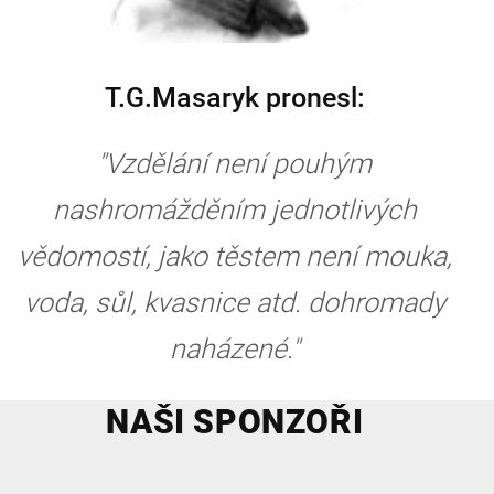
T.G.Masaryk pronesl:
"Vzdělání není pouhým
nashromážděním jednotlivých
vědomostí, jako těstem není mouka,
voda, sůl, kvasnice atd. dohromady
naházené."
NAŠI SPONZOŘI