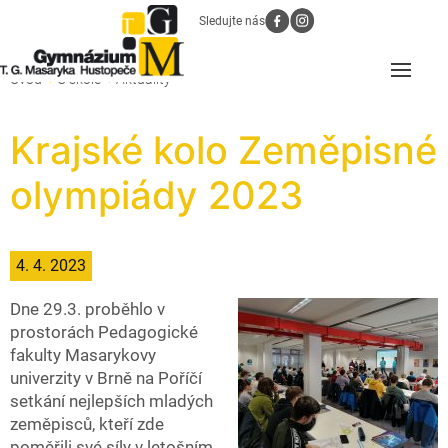
Sledujte nás
Úvod
O škole
Aktuality
Krajské kolo Zeměpisné
olympiády 2023
4. 4. 2023
Dne 29.3. proběhlo v
prostorách Pedagogické
fakulty Masarykovy
univerzity v Brně na Poříčí
setkání nejlepších mladých
zeměpisců, kteří zde
poměřili své síly v letošním