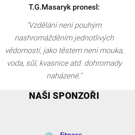
T.G.Masaryk pronesl:
"Vzdělání není pouhým
nashromážděním jednotlivých
vědomostí, jako těstem není mouka,
voda, sůl, kvasnice atd. dohromady
naházené."
NAŠI SPONZOŘI