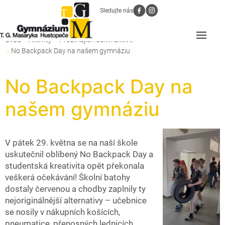
Sledujte nás
Úvod
Aktivity
Probíhající ročník aktivit
No Backpack Day na našem gymnáziu
No Backpack Day na
našem gymnáziu
V pátek 29. května se na naší škole
uskutečnil oblíbený No Backpack Day a
studentská kreativita opět překonala
veškerá očekávání! Školní batohy
dostaly červenou a chodby zaplnily ty
nejoriginálnější alternativy – učebnice
se nosily v nákupních košících,
pneumatice, přenosných lednicích,