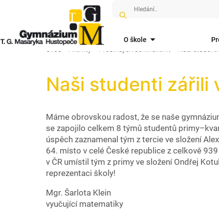
O škole
Pr
Úvod
Aktivity
Probíhající ročník aktivit
Naši studenti 
Naši studenti zářili
Máme obrovskou radost, že se naše gymnázium 
se zapojilo celkem 8 týmů studentů primy–kvar
úspěch zaznamenal tým z tercie ve složení Alex 
64. místo v celé České republice z celkově 939
v ČR umístil tým z primy ve složení Ondřej Ko
reprezentaci školy!
Mgr. Šarlota Klein
vyučující matematiky