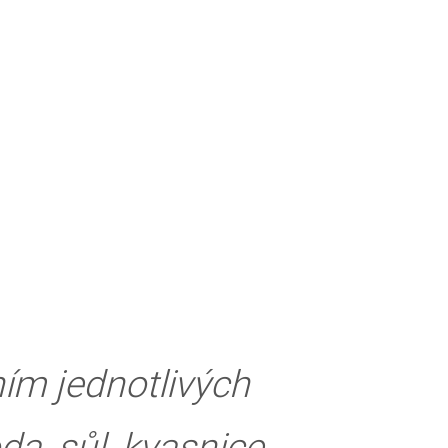
ím jednotlivých
a, sůl, kvasnice