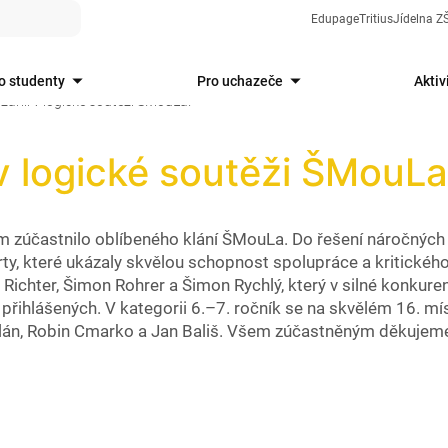
Edupage
Tritius
Jídelna 
o studenty
Pro uchazeče
Aktiv
zářili v logické soutěži ŠMouLa!
 v logické soutěži ŠMouLa
zúčastnilo oblíbeného klání ŠMouLa. Do řešení náročných š
ty, které ukázaly skvělou schopnost spolupráce a kritickéh
Richter, Šimon Rohrer a Šimon Rychlý, který v silné konkure
 přihlášených. V kategorii 6.–7. ročník se na skvělém 16. mí
tulán, Robin Cmarko a Jan Bališ. Všem zúčastněným děkujem