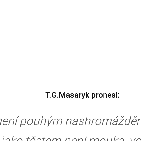
T.G.Masaryk pronesl:
 není pouhým nashromážděn
jako těstem není mouka, vod