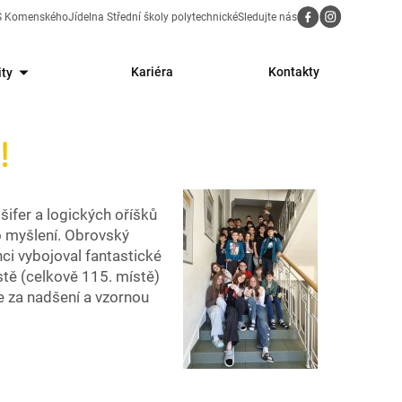
Sledujte nás
ZŠ Komenského
Jídelna Střední školy polytechnické
Kariéra
Kontakty
ity
!
ifer a logických oříšků
o myšlení. Obrovský
nci vybojoval fantastické
stě (celkově 115. místě)
e za nadšení a vzornou