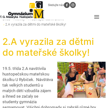
Sledujte nás
Úvod
Aktivity
Probíhající ročník aktivit
2.A vyrazila za dětmi do mateřské školky!
2.A vyrazila za dětmi
do mateřské školky!
19.5. třída 2.A navštívila
hustopečskou mateřskou
školku U Rybiček. Návštěva
tak velkých studentů u
malých dětí vzbudila zájem
a ihned se začaly se
studenty gymnázia
seznamovat. Všichni dohromady si zahráli různé hry,